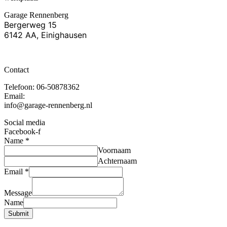
Garage Rennenberg
Bergerweg 15
6142 AA, Einighausen
Contact
Telefoon: 06-50878362
Email:
info@garage-rennenberg.nl
Social media
Facebook-f
Name
*
Voornaam
Achternaam
Email
*
Message
Name
Submit