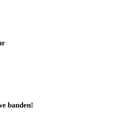
ur
we
banden
!